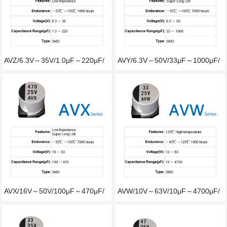
AVZ/6.3V～35V/1.0μF～220μF/
AVY/6.3V～50V/33μF～1000μF/
－55℃～
－55℃～
AVX/16V～50V/100μF～470μF/
AVW/10V～63V/10μF～4700μF/
－55℃～1
－40℃～1