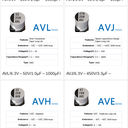
－40℃～
－40℃～
AVL/6.3V～50V/1.0μF～1000μF/
AVJ/6.3V～450V/3.3μF～
－55℃
6800μF/－55